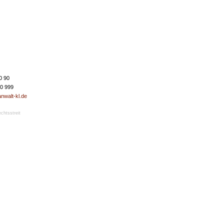
0 90
50 999
nwalt-kl.de
echtsstreit