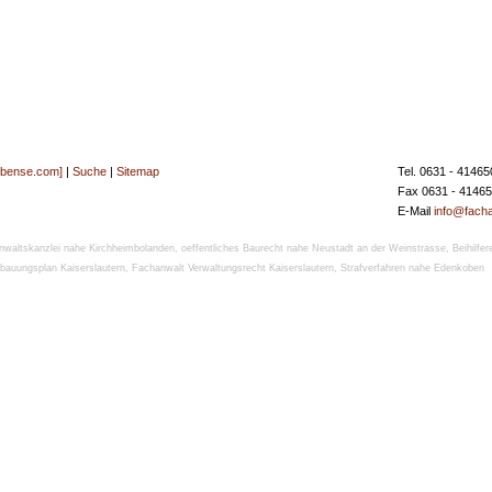
[bense.com]
|
Suche
|
Sitemap
Tel. 0631 - 41465
Fax 0631 - 4146
E-Mail
info@facha
nwaltskanzlei nahe Kirchheimbolanden
,
oeffentliches Baurecht nahe Neustadt an der Weinstrasse
,
Beihilfer
bauungsplan Kaiserslautern
,
Fachanwalt Verwaltungsrecht Kaiserslautern
,
Strafverfahren nahe Edenkoben