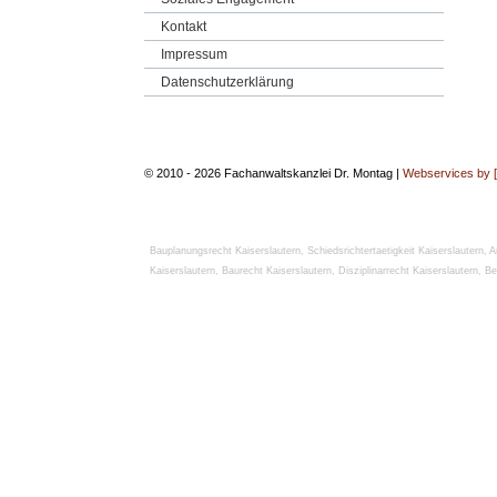
Kontakt
Impressum
Datenschutzerklärung
© 2010 - 2026 Fachanwaltskanzlei Dr. Montag |
Webservices by 
Bauplanungsrecht Kaiserslautern
,
Schiedsrichtertaetigkeit Kaiserslautern
,
A
Kaiserslautern
,
Baurecht Kaiserslautern
,
Disziplinarrecht Kaiserslautern
,
Be